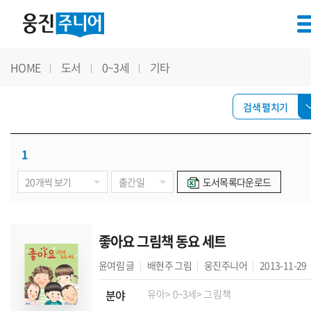
HOME
도서
0~3세
기타
검색 펼치기
1
도서목록다운로드
좋아요 그림책 동요 세트
윤여림
글
배현주
그림
웅진주니어
2013-11-29
분야
유아
> 0~3세
> 그림책