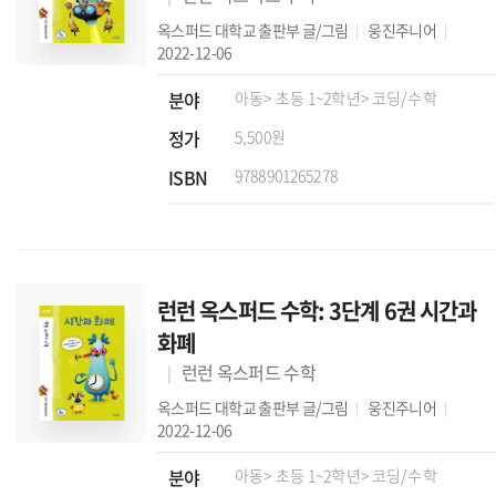
옥스퍼드 대학교 출판부
글/그림
웅진주니어
2022-12-06
분야
아동
> 초등 1~2학년
> 코딩/수학
정가
5,500원
ISBN
9788901265278
런런 옥스퍼드 수학: 3단계 6권 시간과
화폐
런런 옥스퍼드 수학
옥스퍼드 대학교 출판부
글/그림
웅진주니어
2022-12-06
분야
아동
> 초등 1~2학년
> 코딩/수학