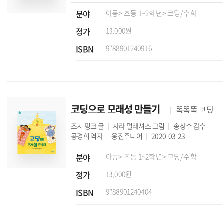
분야
아동
> 초등 1~2학년
> 코딩/수학
정가
13,000원
ISBN
9788901240916
코딩으로 모래성 만들기
똑똑똑 코딩
조시 펑크
글
사라 펄래셔스
그림
송상수
감수
공경희
역자
웅진주니어
2020-03-23
분야
아동
> 초등 1~2학년
> 코딩/수학
정가
13,000원
ISBN
9788901240404