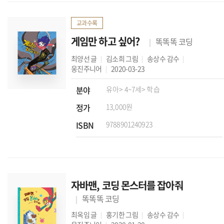
교과수록
게임만 하고 싶어?
똑똑똑 코딩
최양선
글
김소희
그림
송상수
감수
웅진주니어
2020-03-23
분야
유아
> 4~7세
> 학습
정가
13,000원
ISBN
9788901240923
자바맨, 코딩 몬스터를 잡아줘
똑똑똑 코딩
최옥임
글
홍기한
그림
송상수
감수