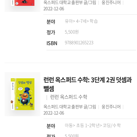
옥스퍼드 대학교 출판부
글/그림
웅진주니어
2022-12-06
분야
유아
> 4~7세
> 학습
정가
5,500원
ISBN
9788901265223
런런 옥스퍼드 수학: 3단계 2권 덧셈과
뺄셈
런런 옥스퍼드 수학
옥스퍼드 대학교 출판부
글/그림
웅진주니어
2022-12-06
분야
아동
> 초등 1~2학년
> 코딩/수학
정가
5,500원