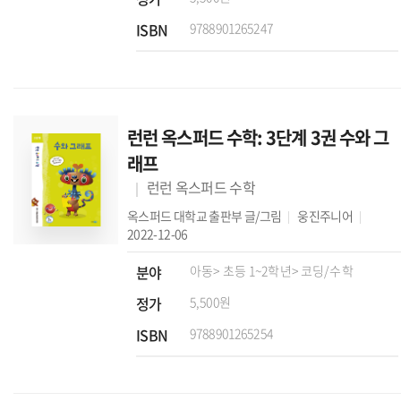
ISBN
9788901265247
런런 옥스퍼드 수학: 3단계 3권 수와 그
래프
런런 옥스퍼드 수학
옥스퍼드 대학교 출판부
글/그림
웅진주니어
2022-12-06
분야
아동
> 초등 1~2학년
> 코딩/수학
정가
5,500원
ISBN
9788901265254