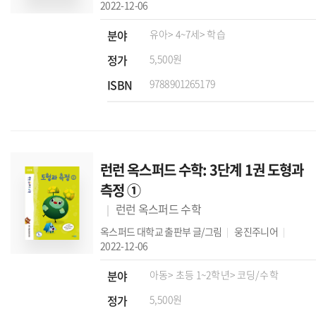
2022-12-06
분야
유아
> 4~7세
> 학습
정가
5,500원
ISBN
9788901265179
런런 옥스퍼드 수학: 3단계 1권 도형과
측정 ①
런런 옥스퍼드 수학
옥스퍼드 대학교 출판부
글/그림
웅진주니어
2022-12-06
분야
아동
> 초등 1~2학년
> 코딩/수학
정가
5,500원