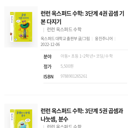
런런 옥스퍼드 수학: 3단계 4권 곱셈 기
본 다지기
런런 옥스퍼드 수학
옥스퍼드 대학교 출판부
글/그림
웅진주니어
2022-12-06
분야
아동
> 초등 1~2학년
> 코딩/수학
정가
5,500원
ISBN
9788901265261
런런 옥스퍼드 수학: 3단계 5권 곱셈과
나눗셈, 분수
런런 옥스퍼드 수학