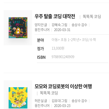
우주 탈출 코딩 대작전
똑똑똑 코딩
양지안
글
강혜숙
그림
송상수
감수
웅진주니어
2020-03-31
분야
아동
> 초등 1~2학년
> 코딩/수학
정가
13,000원
ISBN
9788901240909
모모와 코딩로봇의 이상한 여행
똑똑똑 코딩
허은실
글
김유대
그림
송상수
감수
웅진주니어
2020-03-23