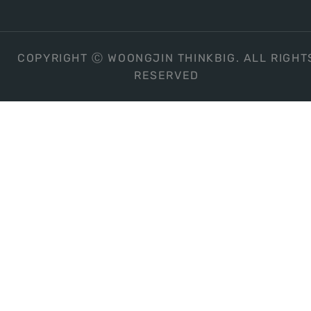
COPYRIGHT Ⓒ WOONGJIN THINKBIG. ALL RIGHT
RESERVED