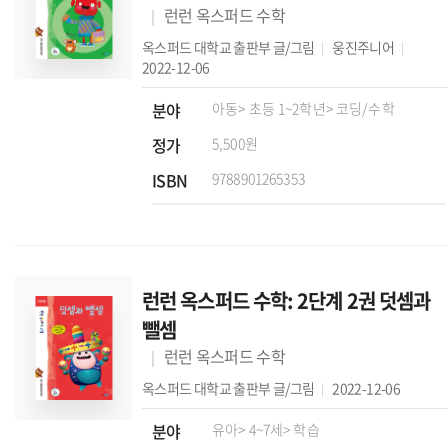
런런 옥스퍼드 수학
옥스퍼드 대학교 출판부
글/그림
웅진주니어
2022-12-06
분야
아동
> 초등 1~2학년
> 코딩/수학
정가
5,500원
ISBN
9788901265353
런런 옥스퍼드 수학: 2단계 2권 덧셈과
뺄셈
런런 옥스퍼드 수학
옥스퍼드 대학교 출판부
글/그림
2022-12-06
분야
유아
> 4~7세
> 학습