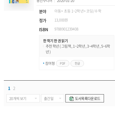
웅진주니어
2020-01-20
분야
아동
> 초등 1~2학년
> 코딩/수학
정가
13,000원
ISBN
9788901239408
한 학기 한 권 읽기
추천 학년 ( 그림책 , 1~2학년 , 3~4학년 , 5~6학
년 )
참여형
PDF
한글
1
2
도서목록다운로드