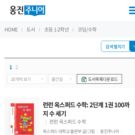
HOME
도서
초등 1-2학년
코딩/수학
검색 펼치기
1
2
도서목록다운로드
런런 옥스퍼드 수학: 2단계 1권 100까
지 수 세기
런런 옥스퍼드 수학
옥스퍼드 대학교 출판부
글/그림
웅진주니어