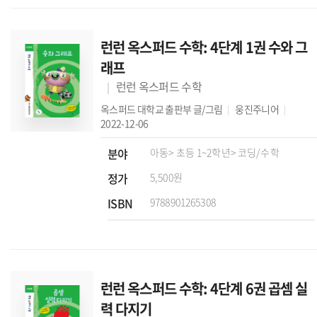
런런 옥스퍼드 수학: 4단계 1권 수와 그
래프
런런 옥스퍼드 수학
옥스퍼드 대학교 출판부
글/그림
웅진주니어
2022-12-06
분야
아동
> 초등 1~2학년
> 코딩/수학
정가
5,500원
ISBN
9788901265308
런런 옥스퍼드 수학: 4단계 6권 곱셈 실
력 다지기