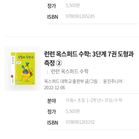
정가
5,500원
ISBN
9788901265285
런런 옥스퍼드 수학: 3단계 7권 도형과
측정 ②
런런 옥스퍼드 수학
옥스퍼드 대학교 출판부
글/그림
웅진주니어
2022-12-06
분야
아동
> 초등 1~2학년
> 코딩/수학
정가
5,500원
ISBN
9788901265292