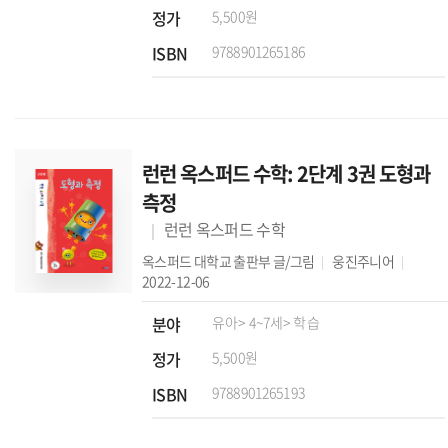
정가
5,500원
ISBN
9788901265186
런런 옥스퍼드 수학: 2단계 3권 도형과
측정
런런 옥스퍼드 수학
옥스퍼드 대학교 출판부
글/그림
웅진주니어
2022-12-06
분야
유아
> 4~7세
> 학습
정가
5,500원
ISBN
9788901265193