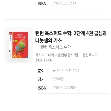
ISBN
9788901265230
런런 옥스퍼드 수학: 2단계 4권 곱셈과
나눗셈의 기초
런런 옥스퍼드 수학
옥스퍼드 대학교 출판부
글/그림
웅진주니어
2022-12-06
분야
유아
> 4~7세
> 학습
정가
5,500원
ISBN
9788901265209