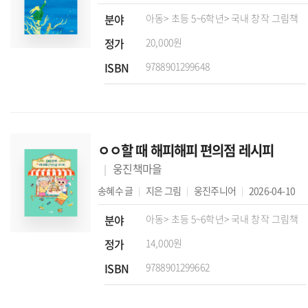
분야
아동
> 초등 5~6학년
> 국내 창작 그림책
정가
20,000원
ISBN
9788901299648
ㅇㅇ할 때 해피해피 편의점 레시피
웅진책마을
송혜수
글
지은
그림
웅진주니어
2026-04-10
분야
아동
> 초등 5~6학년
> 국내 창작 그림책
정가
14,000원
ISBN
9788901299662