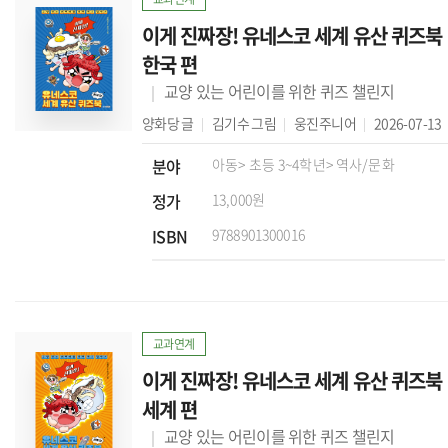
이게 진짜장! 유네스코 세계 유산 퀴즈북
한국 편
교양 있는 어린이를 위한 퀴즈 챌린지
양화당
글
김기수
그림
웅진주니어
2026-07-13
분야
아동
> 초등 3~4학년
> 역사/문화
정가
13,000원
ISBN
9788901300016
교과연계
이게 진짜장! 유네스코 세계 유산 퀴즈북
세계 편
교양 있는 어린이를 위한 퀴즈 챌린지