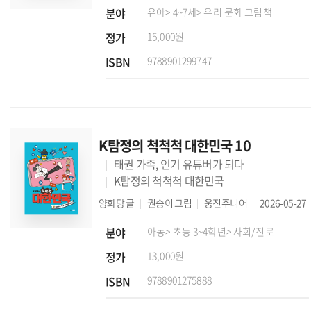
분야
유아
> 4~7세
> 우리 문화 그림책
정가
15,000원
ISBN
9788901299747
K탐정의 척척척 대한민국 10
태권 가족, 인기 유튜버가 되다
K탐정의 척척척 대한민국
양화당
글
권송이
그림
웅진주니어
2026-05-27
분야
아동
> 초등 3~4학년
> 사회/진로
정가
13,000원
ISBN
9788901275888