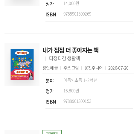
정가
14,000원
ISBN
9788901300269
내가 점점 더 좋아지는 책
다정다감 생활책
장인혜
글
주쓰
그림
웅진주니어
2026-07-20
분야
아동
> 초등 1~2학년
정가
16,800원
ISBN
9788901300153
교과연계