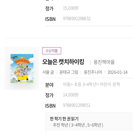
정가
15,000원
ISBN
9788901298832
수상작품
오늘은 캣치하이킹
웅진책마을
서율
글
윤태규
그림
웅진주니어
2026-01-14
분야
아동
> 초등 3~4학년
> 어린이 문학
정가
14,000원
ISBN
9788901299051
한 학기 한 권 읽기
추천 학년 ( 3~4학년 , 5~6학년 )