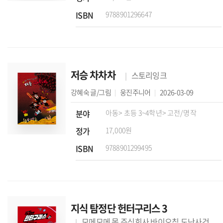
ISBN
9788901296647
저승 차차차
스토리잉크
강혜숙
글/그림
웅진주니어
2026-03-09
분야
아동
> 초등 3~4학년
> 고전/명작
정가
17,000원
ISBN
9788901299495
지식 탐정단 헌터구리스 3
모메모메 몸 주식회사 바이오칩 도난사건