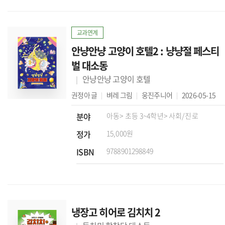
교과연계
안냥안냥 고양이 호텔2 : 냥냥절 페스티
벌 대소동
안냥안냥 고양이 호텔
권정아
글
벼레
그림
웅진주니어
2026-05-15
분야
아동
> 초등 3~4학년
> 사회/진로
정가
15,000원
ISBN
9788901298849
냉장고 히어로 김치치 2