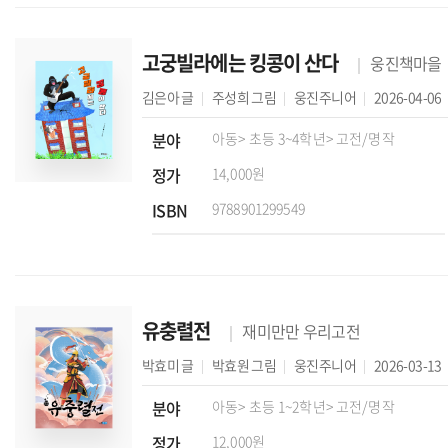
고궁빌라에는 킹콩이 산다
웅진책마을
김은아
글
주성희
그림
웅진주니어
2026-04-06
분야
아동
> 초등 3~4학년
> 고전/명작
정가
14,000원
ISBN
9788901299549
유충렬전
재미만만 우리고전
박효미
글
박효원
그림
웅진주니어
2026-03-13
분야
아동
> 초등 1~2학년
> 고전/명작
정가
12,000원