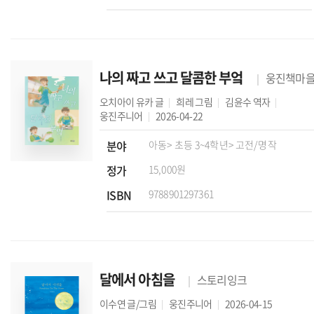
나의 짜고 쓰고 달콤한 부엌
웅진책마
오치아이 유카
글
희레
그림
김윤수
역자
웅진주니어
2026-04-22
분야
아동
> 초등 3~4학년
> 고전/명작
정가
15,000원
ISBN
9788901297361
달에서 아침을
스토리잉크
이수연
글/그림
웅진주니어
2026-04-15