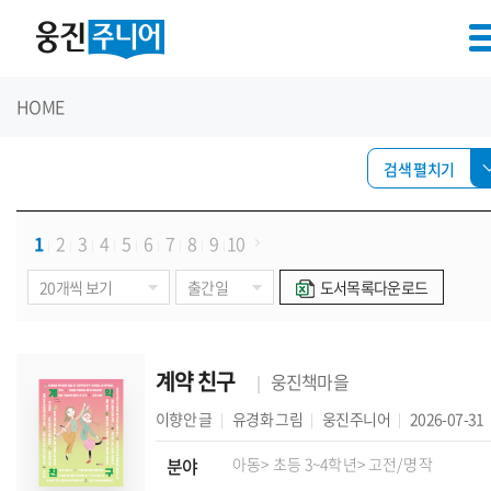
HOME
검색 펼치기
1
2
3
4
5
6
7
8
9
10
도서목록다운로드
계약 친구
웅진책마을
이향안
글
유경화
그림
웅진주니어
2026-07-31
분야
아동
> 초등 3~4학년
> 고전/명작