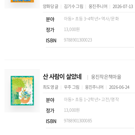
양화당
글
김기수
그림
웅진주니어
2026-07-13
분야
아동
> 초등 3~4학년
> 역사/문화
정가
13,000원
ISBN
9788901300023
산 사람이 살았네
웅진작은책마을
최도영
글
우주
그림
웅진주니어
2026-06-24
분야
아동
> 초등 1~2학년
> 고전/명작
정가
13,000원
ISBN
9788901300085