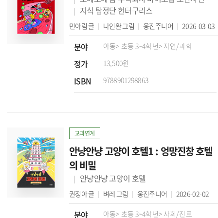
지식 탐정단 헌터구리스
민아림
글
나인완
그림
웅진주니어
2026-03-03
분야
아동
> 초등 3~4학년
> 자연/과학
정가
13,500원
ISBN
9788901298863
교과연계
안냥안냥 고양이 호텔1 : 엉망진창 호텔
의 비밀
안냥안냥 고양이 호텔
권정아
글
벼레
그림
웅진주니어
2026-02-02
분야
아동
> 초등 3~4학년
> 사회/진로