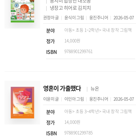
동치미 합창단 대소동
냉장고 히어로 김치치
권정아
글
윤식이
그림
웅진주니어
2026-05-07
분야
아동
> 초등 1~2학년
> 국내 창작 그림책
정가
14,000원
ISBN
9788901299761
영혼이 가출했다
뉴온
이윤미
글
이인아
그림
웅진주니어
2026-05-07
분야
아동
> 초등 3~4학년
> 국내 창작 그림책
정가
14,000원
ISBN
9788901299785