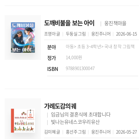
도깨비불을 보는 아이
웅진책마을
조영아
글
두둥실
그림
웅진주니어
2026-06-15
분야
아동
> 초등 3~4학년
> 국내 창작 그림책
정가
14,000원
ISBN
9788901300047
가례도감의궤
임금님의 결혼식에 초대합니다
빛나는유네스코우리유산
김미혜
글
홍선주
그림
웅진주니어
2026-05-27